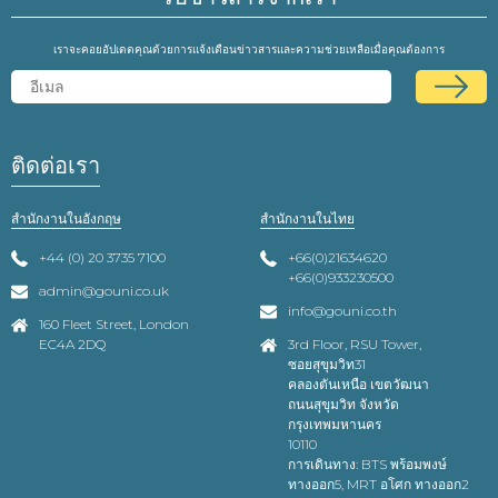
เราจะคอยอัปเดตคุณด้วยการแจ้งเตือนข่าวสารและความช่วยเหลือเมื่อคุณต้องการ
ติดต่อเรา
สำนักงานในอังกฤษ
สำนักงานในไทย
+44 (0) 20 3735 7100
+66(0)21634620
+66(0)933230500
admin@gouni.co.uk
info@gouni.co.th
160 Fleet Street, London
EC4A 2DQ
3rd Floor, RSU Tower,
ซอยสุขุมวิท31
คลองตันเหนือ เขตวัฒนา
ถนนสุขุมวิท จังหวัด
กรุงเทพมหานคร
10110
การเดินทาง: BTS พร้อมพงษ์
ทางออก5, MRT อโศก ทางออก2