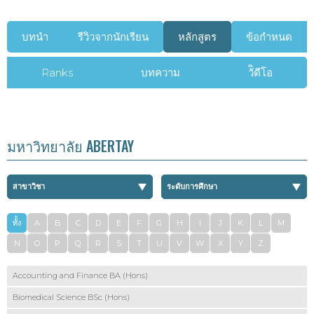
บทนำ
รีวิวจากนักเรียน
หลักสูตร
ข้อกำหนด
Ranks
บทความ
วัิดีโอ
มหาวิทยาลัย ABERTAY
ทั้้ง
A
B
C
D
E
F
G
H
I
J
K
L
M
หมด
N
O
P
Q
R
S
T
U
V
W
X
Y
Z
Accounting and Finance BA (Hons)
Biomedical Science BSc (Hons)