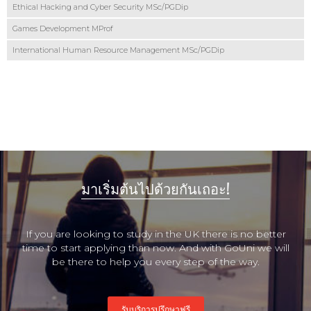
Ethical Hacking and Cyber Security MSc/PGDip
Games Development MProf
International Human Resource Management MSc/PGDip
มาเริ่มต้นไปด้วยกันเถอะ!
If you are looking to study in the UK there is no better
time to start applying than now. And with GoUni we will
be there to help you every step of the way.
รับบริการปรึกษาฟรี